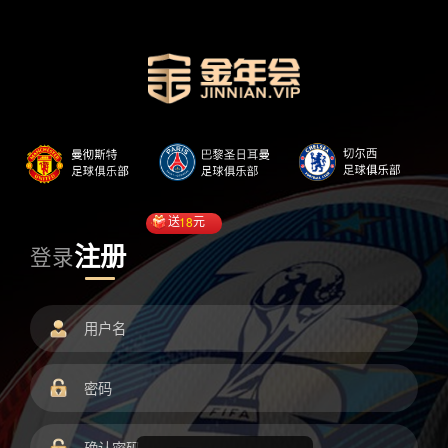
送
18
元
注册
登录